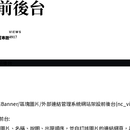
前後台
Y
VIEWS
4917
置專題
Banner/區塊圖片/外部連結管理系統網站架設前後台(nc_vis
前台:
增修圖片、名稱、說明、出現順序，並自訂該圖片的連結網頁，