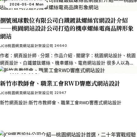
2026-05-04 Mon
桃園JCB網站設計
捌號風球數位有限公司白鐵鍍鈦螺絲官網設計介紹
——桃園網站設計公司打造的機車螺絲電商品牌形象
網站
24640
JCB桃園網頁網站設計架設公司
作者：網頁設計師 ‧ 分類：作品介紹 ‧ 關鍵字：桃園網站設計、桃園
網頁設計、白鐵鍍鈦螺絲、機車螺絲、電商網站設計 很多人以為網
頁設計就是把產品圖片排好、顏色配漂亮，然後開放網路購物就大
2016-05-06 Fri
桃園JCB網站設計
功告成。但實際上，一個真正能幫品牌帶來業績的電商官網，背後
新竹市教師會、職業工會RWD響應式網站設計
牽涉的層面遠比視覺複雜——從品牌定位、購物流程設計、多平台
整合，到搜尋引擎優化與 GEO 內容策略，每一個環節都環環相扣。
22947
JCB桃園網頁網站設計架設公司
SOMOTO 鎍銆客的官網，正是我們桃園網頁設計團隊在這些層面都
新竹網頁設計:新竹市教師會、職業工會RWD響應式網站設計
深度投入的完整作品。